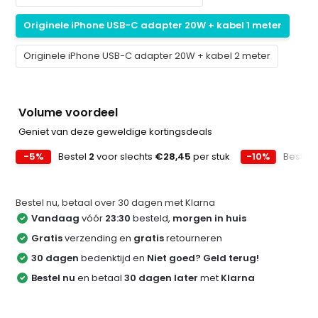
Originele iPhone USB-C adapter 20W + kabel 1 meter
Originele iPhone USB-C adapter 20W + kabel 2 meter
Volume voordeel
Geniet van deze geweldige kortingsdeals
-5%
Bestel
2
voor slechts
€28,45
per stuk
-10%
Bestel
Bestel nu, betaal over 30 dagen met Klarna
Vandaag
vóór
23:30
besteld,
morgen in huis
Gratis
verzending en
gratis
retourneren
30 dagen
bedenktijd en
Niet goed? Geld terug!
Bestel nu
en betaal
30 dagen later
met
Klarna