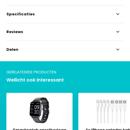
Specificaties
Reviews
Delen
GERELATEERDE PRODUCTEN
Wellicht ook interessant
Smartwatch sporthorloge
4x iPhone oplader kab