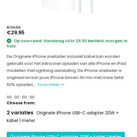
€39,95
€29,95
Op voorraad: Vandaag vóór 23:30 besteld, morgen in
huis
De Originele iPhone snellader inclusief kabel kan worden
gebruikt voor het extra snel opladen van alle iPhone en iPad
modellen met Lightning aansluiting. De iPhone snellader is
origineel en kan jouw iPhone binnen 30 min met maar liefst
50% opladen....
Toon meer
0
0
:
0
0
:
0
0
:
0
0
Choose from:
2 variaties
Originele iPhone USB-C adapter 20W +
kabel 1 meter
Originele iPhone USB-C adapter 20W + kabel 1 meter