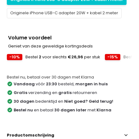
Originele iPhone USB-C adapter 20W + kabel 2 meter
Volume voordeel
Geniet van deze geweldige kortingsdeals
-10%
Bestel
2
voor slechts
€26,96
per stuk
-15%
Bestel
Bestel nu, betaal over 30 dagen met Klarna
Vandaag
vóór
23:30
besteld,
morgen in huis
Gratis
verzending en
gratis
retourneren
30 dagen
bedenktijd en
Niet goed? Geld terug!
Bestel nu
en betaal
30 dagen later
met
Klarna
Productomschrijving