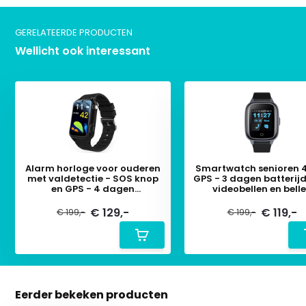
GERELATEERDE PRODUCTEN
Wellicht ook interessant
Alarm horloge voor ouderen
Smartwatch senioren 
met valdetectie - SOS knop
GPS - 3 dagen batterij
en GPS - 4 dagen
videobellen en bell
batterijduur
€ 129,-
€ 119,-
€ 199,-
€ 199,-
Eerder bekeken producten