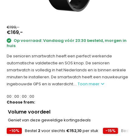
€199,-
€169,-
Op voorraad: Vandaag vóór 23:30 besteld, morgen in
huis
De senioren smartwatch heeft een perfect werkende
automatische valdetectie en SOS knop. De senioren
smartwatch is volledig in het Nederlands en is binnen enkele
minuten te installeren. De smartwatch heeft een nauwkeurige
ingebouwde GPS en is waterdicht....
Toon meer
0
0
:
0
0
:
0
0
:
0
0
Choose from:
Volume voordeel
Geniet van deze geweldige kortingsdeals
-10%
Bestel
2
voor slechts
€152,10
per stuk
-15%
Bestel