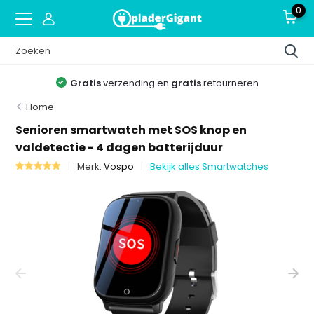
0
Gratis
verzending en
gratis
retourneren
Home
Senioren smartwatch met SOS knop en
valdetectie - 4 dagen batterijduur
Merk:
Vospo
Bekijk alles Smartwatches