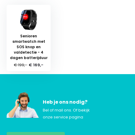
Senioren
smartwatch met
SOS knop en
valdetectie - 4
dagen batterijduur
€ 199,-
€ 169,-
Heb je ons nodig?
Bel of mail ons. Of bekijk
onze service pagina