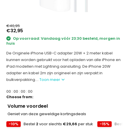
€40,95
€32,95
Op voorraad: Vandaag vóór 23:30 besteld, morgen in
huis
De Originele iPhone USB-C adapter 20W + 2 meter kabel
kunnen worden gebruikt voor het opladen van alle iPhone en
iPad modellen met Lightning aansluiting. De iPhone 20W
adapter en kabel 2m zijn origineel en zijn verpakt in
bulkverpakking....
Toon meer
0
0
:
0
0
:
0
0
:
0
0
Choose from:
Volume voordeel
Geniet van deze geweldige kortingsdeals
-10%
Bestel
2
voor slechts
€29,66
per stuk
-15%
Bestel