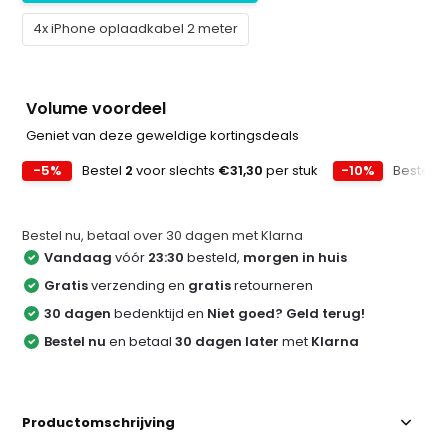
4x iPhone oplaadkabel 2 meter
Volume voordeel
Geniet van deze geweldige kortingsdeals
-5%
Bestel
2
voor slechts
€31,30
per stuk
-10%
Bestel
4
Bestel nu, betaal over 30 dagen met Klarna
Vandaag
vóór
23:30
besteld,
morgen in huis
Gratis
verzending en
gratis
retourneren
30 dagen
bedenktijd en
Niet goed? Geld terug!
Bestel nu
en betaal
30 dagen later
met
Klarna
Productomschrijving